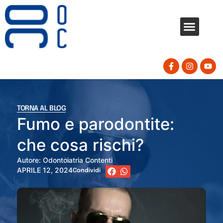
IL NOSTRO METODO E LE TECNOLOGIE
NEWS
CONTATTI
TORNA AL BLOG
Fumo e parodontite:
che cosa rischi?
Autore: Odontoiatria Contenti
APRILE 12, 2024
Condividi