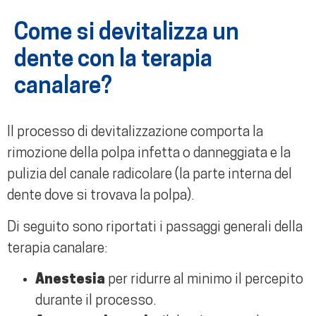
C
o
m
e
s
i
d
e
v
i
t
a
l
i
z
z
a
u
n
d
e
n
t
e
c
o
n
l
a
t
e
r
a
p
i
a
c
a
n
a
l
a
r
e
?
Il processo di devitalizzazione comporta la
rimozione della polpa infetta
o danneggiata e
la
pulizia del canale radicolare
(la parte interna del
dente dove si trovava la polpa).
Di seguito sono riportati i passaggi generali della
terapia canalare:
Anestesia
per ridurre al minimo il percepito
durante il processo.