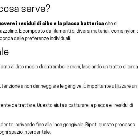
a cosa serve?
overe i residui di cibo e la placca batterica
che si
spazzolino. È composto da filamenti di diversi materiali, come nylon 
conda delle preferenze individuali.
ale
ntorno al dito medio di entrambe le mani, lasciando un tratto di circ
o attenzione a non danneggiare le gengive. È importante utilizzare un
l dente da trattare. Questo aiuta a catturare la placca e i residui di
del dente, arrivando fino alla linea gengivale. Ripeti questo processo
r ogni spazio interdentale.