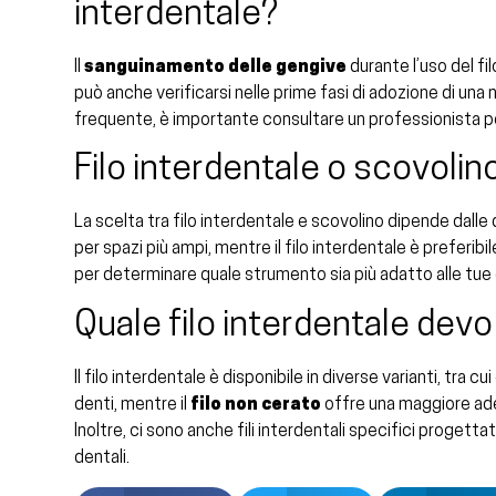
interdentale?
Il
sanguinamento delle gengive
durante l’uso del fi
può anche verificarsi nelle prime fasi di adozione di una 
frequente, è importante consultare un professionista pe
Filo interdentale o scovolin
La scelta tra filo interdentale e scovolino dipende dalle 
per spazi più ampi, mentre il filo interdentale è preferibil
per determinare quale strumento sia più adatto alle tue
Quale filo interdentale devo
Il filo interdentale è disponibile in diverse varianti, tra cu
denti, mentre il
filo non cerato
offre una maggiore ader
Inoltre, ci sono anche fili interdentali specifici progetta
dentali.