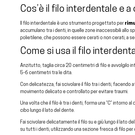
Cos’è il filo interdentale e 
Il filo interdentale è uno strumento progettato per
rimu
accumulano tra i denti, in quelle zone inaccessibili allo 
polietilene, che possono essere cerati o non cerati, a se
Come si usa il filo interdent
Anzitutto, taglia circa 20 centimetri di filo e avvolgilo i
5-6 centimetri tra le dita.
Con delicatezza, fai scivolare il filo tra i denti, facend
movimento delicato e controllato per evitare traumi.
Una volta che il filo è tra i denti, forma una “C” intorno a
cibo lungo il lato del dente.
Fai scivolare delicatamente il filo su e giù lungo il lato 
su tutti i denti, utilizzando una sezione fresca di filo pe