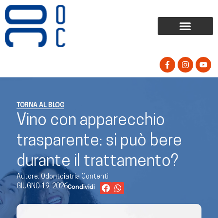
IL NOSTRO METODO E LE TECNOLOGIE
NEWS
CONTATTI
TORNA AL BLOG
Vino con apparecchio
trasparente: si può bere
durante il trattamento?
Autore: Odontoiatria Contenti
GIUGNO 19, 2026
Condividi