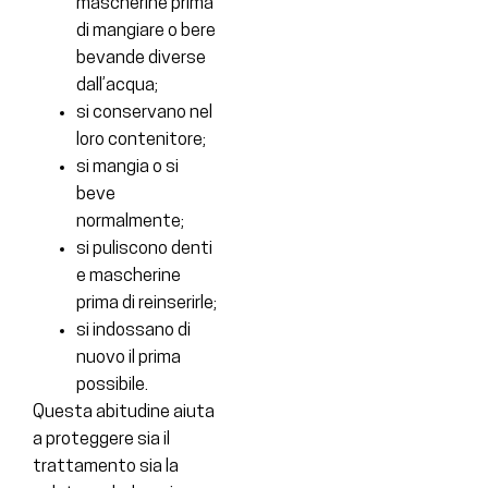
mascherine prima
di mangiare o bere
bevande diverse
dall’acqua;
si conservano nel
loro contenitore;
si mangia o si
beve
normalmente;
si puliscono denti
e mascherine
prima di reinserirle;
si indossano di
nuovo il prima
possibile.
Questa abitudine aiuta
a proteggere sia il
trattamento sia la