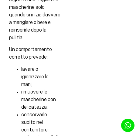
mascherine solo
quando si inizia davvero
a mangiare o bere e
reinserirle dopo la
pulizia.
Un comportamento
corretto prevede:
lavare o
igienizzare le
mani;
rimuovere le
mascherine con
delicatezza;
conservarle
subito nel
contenitore;