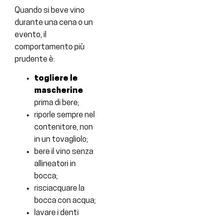
Quando si beve vino
durante una cena o un
evento, il
comportamento più
prudente è:
togliere le
mascherine
prima di bere;
riporle sempre nel
contenitore, non
in un tovagliolo;
bere il vino senza
allineatori in
bocca;
risciacquare la
bocca con acqua;
lavare i denti